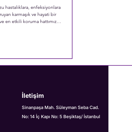
u hastalıklara, enfeksiyonlara
oruyan karmaşık ve hayati bir
ve en etkili koruma hattımız
astalıklardan korumakla
ların vücutta ilerlemesini de
ıklık sistemi için hangi
meliyiz bu yazımızda keşfedin.
İletişim
Sinanpaşa Mah. Süleyman Seba Cad.
No: 14 İç Kapı No: 5 Beşiktaş/ İstanbul