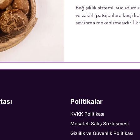
Bağışıklık sistemi, vücudumuz
ve zararlı patojenlere karşı k
savunma mekanizmasıdır. İlk 
olan bu sistem; bizi yalnız h
kalmaz, aynı zamanda hastalık
engeller. Peki güçlü bir bağış
besinleri ve takviyeleri tüket
itası
Politikalar
KVKK Politikası
Mesafeli Satış Sözleşmesi
Gizlilik ve Güvenlik Politikası