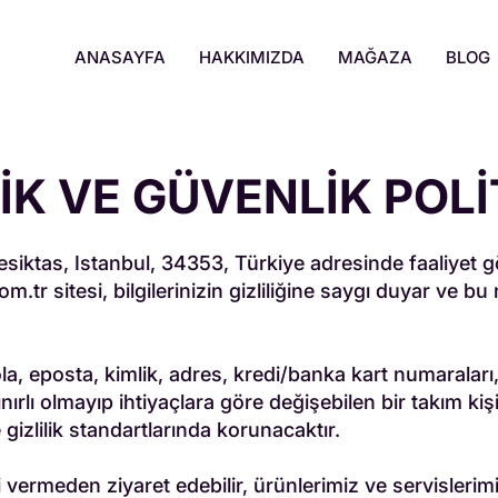
ANASAYFA
HAKKIMIZDA
MAĞAZA
BLOG
LİK VE GÜVENLİK POLİ
ktas, Istanbul, 34353, Türkiye adresinde faaliyet gö
om.tr
sitesi, bilgilerinizin gizliliğine saygı duyar ve bu
ola, eposta, kimlik, adres, kredi/banka kart numaralar
sınırlı olmayıp ihtiyaçlara göre değişebilen bir takım kiş
 gizlilik standartlarında korunacaktır.
gi vermeden ziyaret edebilir, ürünlerimiz ve servislerimi