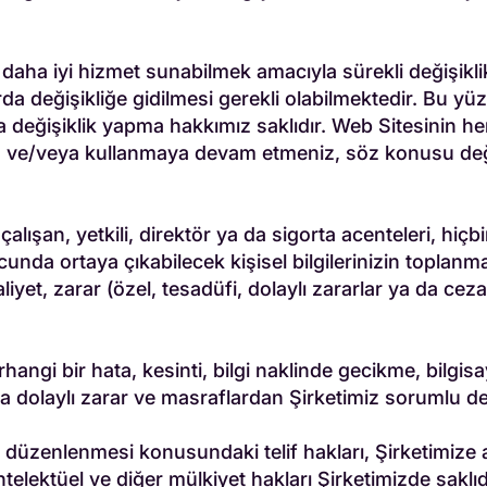
daha iyi hizmet sunabilmek amacıyla sürekli değişiklik
rda değişikliğe gidilmesi gerekli olabilmektedir. Bu yüzd
değişiklik yapma hakkımız saklıdır. Web Sitesinin herha
nız ve/veya kullanmaya devam etmeniz, söz konusu değiş
gili çalışan, yetkili, direktör ya da sigorta acenteleri, 
unda ortaya çıkabilecek kişisel bilgilerinizin toplanma
et, zarar (özel, tesadüfi, dolaylı zararlar ya da cez
hangi bir hata, kesinti, bilgi naklinde gecikme, bilgis
dolaylı zarar ve masraflardan Şirketimiz sorumlu değ
 düzenlenmesi konusundaki telif hakları, Şirketimize ait
 entelektüel ve diğer mülkiyet hakları Şirketimizde sakl