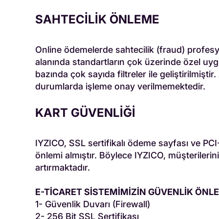
SAHTECİLİK ÖNLEME
Online ödemelerde sahtecilik (fraud) profesy
alanında standartların çok üzerinde özel uygu
bazında çok sayıda filtreler ile geliştirilmiş
durumlarda işleme onay verilmemektedir.
KART GÜVENLİĞİ
IYZICO, SSL sertifikalı ödeme sayfası ve PCI
önlemi almıştır. Böylece IYZICO, müşteriler
artırmaktadır.
E-TİCARET SİSTEMİMİZİN GÜVENLİK ÖNLEM
1- Güvenlik Duvarı (Firewall)
2- 256 Bit SSL Sertifikası