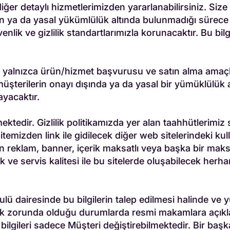
diğer detaylı hizmetlerimizden yararlanabilirsiniz. Siz
dan ya da yasal yükümlülük altında bulunmadığı sürece 
lik ve gizlilik standartlarımızla korunacaktır. Bu bilgil
 yalnızca ürün/hizmet başvurusu ve satın alma amaçlı b
müşterilerin onayı dışında ya da yasal bir yümüklülük
yacaktır.
ktedir. Gizlilik politikamızda yer alan taahhütlerimiz
izden link ile gidilecek diğer web sitelerindeki kullanım
n reklam, banner, içerik maksatlı veya başka bir maksat
nitelik ve servis kalitesi ile bu sitelerde oluşabilecek 
ulü dairesinde bu bilgilerin talep edilmesi halinde ve
zorunda olduğu durumlarda resmi makamlara açıklana
ilgileri sadece Müşteri değiştirebilmektedir. Bir başk