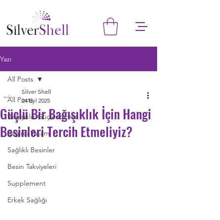
Yazı
All Posts
Silver Shell
All Posts
24 Eyl 2025
Güçlü Bir Bağışıklık İçin Hangi
Bağışıklık Güçlendirme
Besinleri Tercih Etmeliyiz?
Sağlıklı Yaşam
Sağlıklı Besinler
Besin Takviyeleri
Supplement
Erkek Sağlığı