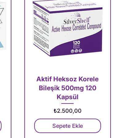
Aktif Heksoz Korele
Bileşik 500mg 120
Kapsül
t
Fiyat
₺2.500,00
Sepete Ekle