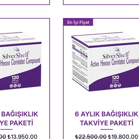
En İyi Fiyat
 BAĞIŞIKLIK
6 AYLIK BAĞIŞIKLIK
YE PAKETİ
TAKVİYE PAKETİ
iyat
İndirimli Fiyat
Normal Fiyat
İndirimli Fiy
00
₺13.950,00
₺22.500,00
₺19.800,00