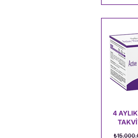
4 AYLIK
TAKVİ
Normal F
₺15.000,