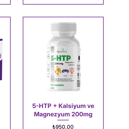
5-HTP + Kalsiyum ve
Magnezyum 200mg
at
Fiyat
₺950,00