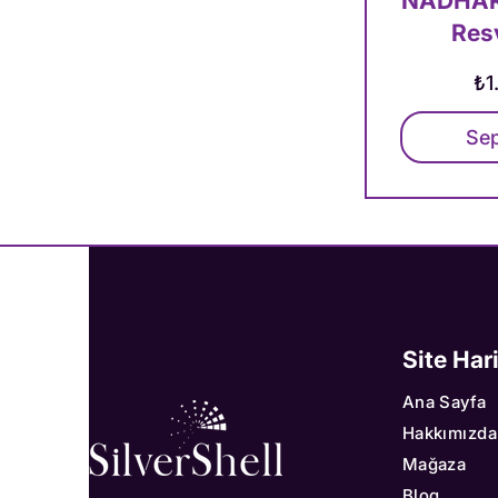
NADHAR
Resv
Fi
₺1
Sep
Site Har
Ana Sayfa
Hakkımızda
Mağaza
Blog