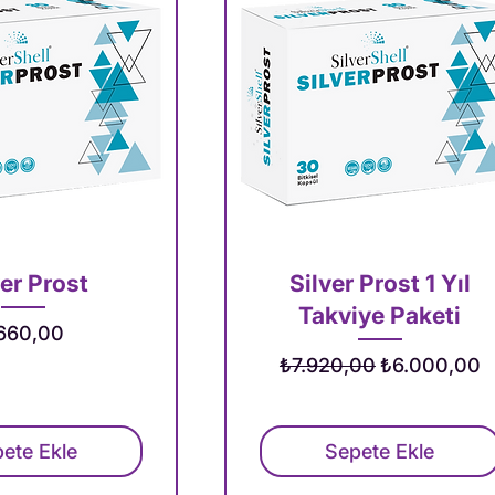
ver Prost
Silver Prost 1 Yıl
Takviye Paketi
yat
660,00
Normal Fiyat
İndirimli Fiya
₺7.920,00
₺6.000,00
ete Ekle
Sepete Ekle