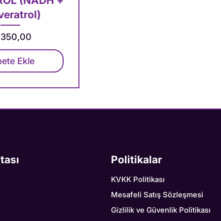
OL (NADH +
eratrol)
yat
.350,00
ete Ekle
itası
Politikalar
KVKK Politikası
Mesafeli Satış Sözleşmesi
Gizlilik ve Güvenlik Politikası