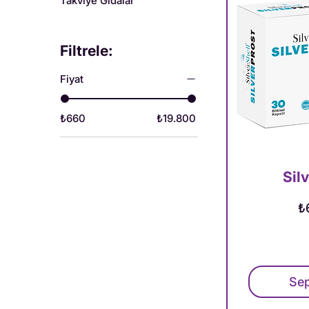
Takviye Gıdalar
Filtrele:
Fiyat
₺660
₺19.800
Sil
Fi
₺
Sep